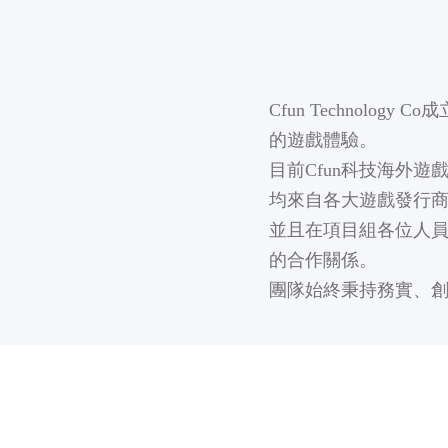
Cfun Technol
的遊戲體驗。
目前Cfun科技海外
均來自各大遊戲發行
並且在項目組各位人
的合作關係。
團隊始終秉持務實、