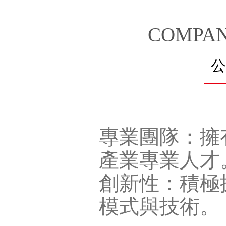
COMPAN
專業團隊：擁
產業專業人才
創新性：積極
模式與技術。